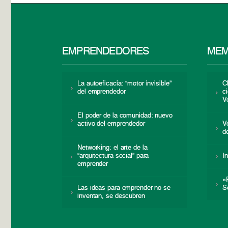
EMPRENDEDORES
MEM
La autoeficacia: “motor invisible”
C
del emprendedor
c
V
El poder de la comunidad: nuevo
activo del emprendedor
V
d
Networking: el arte de la
“arquitectura social” para
I
emprender
«
Las ideas para emprender no se
S
inventan, se descubren