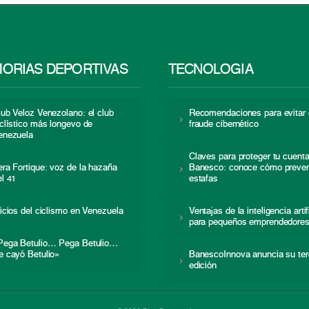
ORIAS DEPORTIVAS
TECNOLOGÍA
lub Veloz Venezolano: el club
Recomendaciones para evitar 
iclístico más longevo de
fraude cibernético
enezuela
Claves para proteger tu cuent
era Fortique: voz de la hazaña
Banesco: conoce cómo preven
el 41
estafas
nicios del ciclismo en Venezuela
Ventajas de la inteligencia artif
para pequeños emprendedore
Pega Betulio… Pega Betulio…
e cayó Betulio»
BanescoInnova anuncia su ter
edición