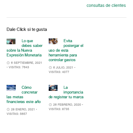
consultas de clientes
Dale Click si te gusta
Lo que
Evita
debes saber
postergar el
sobre la Nueva
uso de esta
Expresión Monetaria
herramienta para
controlar gastos
6 SEPTIEMBRE, 2021
• VISITAS: 7643
6 JULIO, 2021
•
VISITAS: 4077
Cómo
La
concretar
importancia
las metas
de registrar tu marca
financieras este año
26 FEBRERO, 2020
•
VISITAS: 8735
28 ENERO, 2021
•
VISITAS: 5657