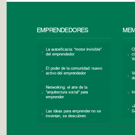
EMPRENDEDORES
MEM
La autoeficacia: “motor invisible”
C
del emprendedor
c
V
El poder de la comunidad: nuevo
activo del emprendedor
V
d
Networking: el arte de la
“arquitectura social” para
I
emprender
«
Las ideas para emprender no se
S
inventan, se descubren