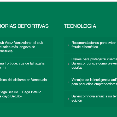
ORIAS DEPORTIVAS
TECNOLOGÍA
lub Veloz Venezolano: el club
Recomendaciones para evitar 
iclístico más longevo de
fraude cibernético
enezuela
Claves para proteger tu cuent
era Fortique: voz de la hazaña
Banesco: conoce cómo preven
el 41
estafas
nicios del ciclismo en Venezuela
Ventajas de la inteligencia artif
para pequeños emprendedore
Pega Betulio… Pega Betulio…
e cayó Betulio»
BanescoInnova anuncia su ter
edición