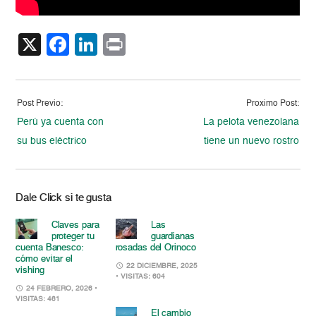
X
Facebook
LinkedIn
Print
Post Previo:
Proximo Post:
Perú ya cuenta con
La pelota venezolana
su bus eléctrico
tiene un nuevo rostro
Dale Click si te gusta
Claves para
Las
proteger tu
guardianas
cuenta Banesco:
rosadas del Orinoco
cómo evitar el
22 DICIEMBRE, 2025
vishing
• VISITAS: 604
24 FEBRERO, 2026
•
VISITAS: 461
El cambio