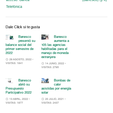
acceso: Banca
(Banesco) (y II)
Telefónica
Dale Click si te gusta
Banesco
Banesco
presentó su
aumenta a
balance social del
105 las agencias
primer semestre de
habilitadas para el
2022
manejo de moneda
extranjera
29 AGOSTO, 2022
•
VISITAS: 1841
14 JUNIO, 2022
•
VISITAS: 2795
Banesco
Bombas de
abrió su
calor
Presupuesto
asistidas por energía
Participativo 2022
solar
13 ABRIL, 2022
•
20 JULIO, 2021
•
VISITAS: 1877
VISITAS: 2437