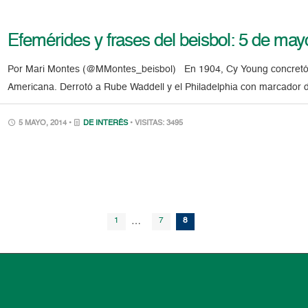
Efemérides y frases del beisbol: 5 de may
Por Mari Montes (@MMontes_beisbol) En 1904, Cy Young concretó el 
Americana. Derrotó a Rube Waddell y el Philadelphia con marcador de
5 MAYO, 2014 •
DE INTERÉS
• VISITAS: 3495
1
…
7
8