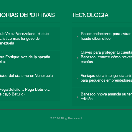
ORIAS DEPORTIVAS
TECNOLOGÍA
lub Veloz Venezolano: el club
Recomendaciones para evitar 
iclístico más longevo de
fraude cibernético
enezuela
Claves para proteger tu cuent
era Fortique: voz de la hazaña
Banesco: conoce cómo preven
el 41
estafas
nicios del ciclismo en Venezuela
Ventajas de la inteligencia artif
para pequeños emprendedore
Pega Betulio… Pega Betulio…
e cayó Betulio»
BanescoInnova anuncia su ter
edición
© 2026 Blog Banesco |