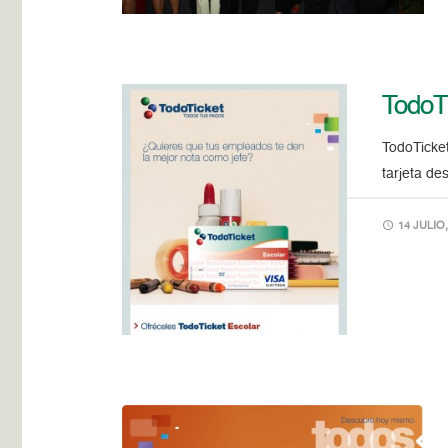
TodoT
TodoTicket
tarjeta de
14 JULIO,