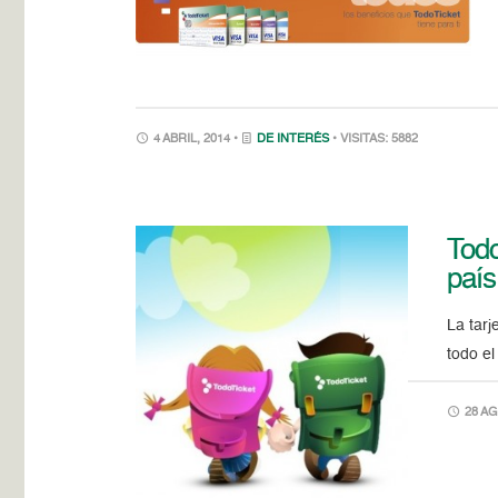
4 ABRIL, 2014 •
DE INTERÉS
• VISITAS: 5882
Todo
país
La tarj
todo el
28 AG