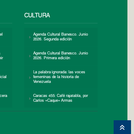
CULTURA
el
Agenda Cultural Banesco. Junio
2026. Segunda edición
a
Agenda Cultural Banesco. Junio
ir
2026. Primera edición
La palabra ignorada: las voces
icial
femeninas de la historia de
s
Venezuela
cera
Caracas 455: Café rajatabla, por
Carlos «Caque» Armas