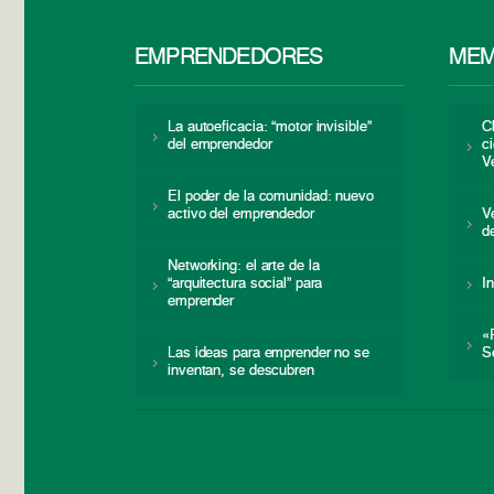
EMPRENDEDORES
MEM
La autoeficacia: “motor invisible”
C
del emprendedor
c
V
El poder de la comunidad: nuevo
activo del emprendedor
V
d
Networking: el arte de la
“arquitectura social” para
I
emprender
«
Las ideas para emprender no se
S
inventan, se descubren