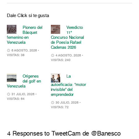
Dale Click si te gusta
Pionero del
Veredicto
Básquet
11°
femenino en
Concurso Nacional
Venezuela
de Poesía Rafael
Cadenas 2026
6 AGOSTO, 2026
•
VISITAS: 38
4 AGOSTO, 2026
•
VISITAS: 240
Orígenes
La
del golf en
autoeficacia: “motor
Venezuela
invisible” del
emprendedor
31 JULIO, 2026
•
VISITAS: 64
30 JULIO, 2026
•
VISITAS: 72
4 Responses to TweetCam de @Banesco