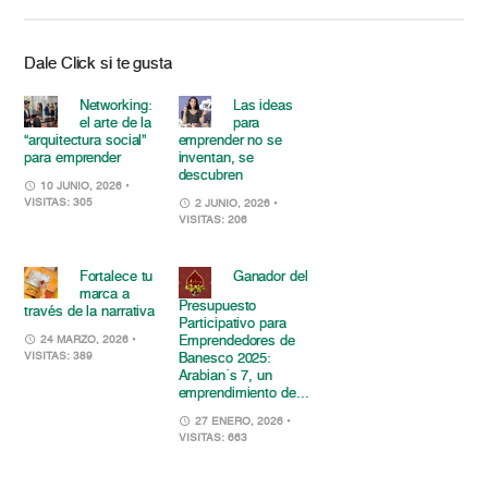
Dale Click si te gusta
Networking:
Las ideas
el arte de la
para
“arquitectura social”
emprender no se
para emprender
inventan, se
descubren
10 JUNIO, 2026
•
VISITAS: 305
2 JUNIO, 2026
•
VISITAS: 206
Fortalece tu
Ganador del
marca a
Presupuesto
través de la narrativa
Participativo para
Emprendedores de
24 MARZO, 2026
•
VISITAS: 389
Banesco 2025:
Arabian´s 7, un
emprendimiento de...
27 ENERO, 2026
•
VISITAS: 663