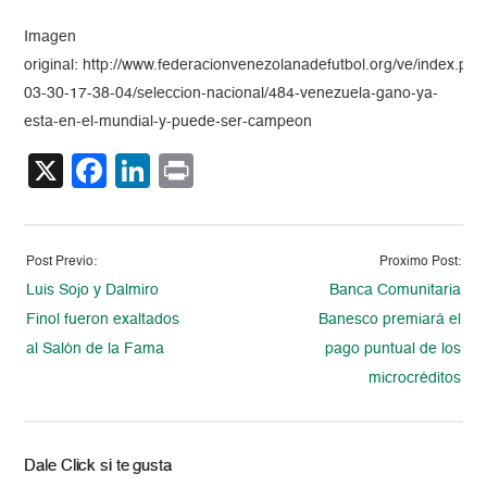
Imagen
original: http://www.federacionvenezolanadefutbol.org/ve/index.ph
03-30-17-38-04/seleccion-nacional/484-venezuela-gano-ya-
esta-en-el-mundial-y-puede-ser-campeon
X
Facebook
LinkedIn
Print
Post Previo:
Proximo Post:
Luis Sojo y Dalmiro
Banca Comunitaria
Finol fueron exaltados
Banesco premiará el
al Salón de la Fama
pago puntual de los
microcréditos
Dale Click si te gusta