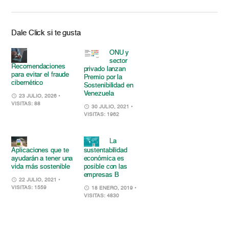
Dale Click si te gusta
ONU y
sector
Recomendaciones
privado lanzan
para evitar el fraude
Premio por la
cibernético
Sostenibilidad en
Venezuela
23 JULIO, 2026
•
VISITAS: 88
30 JULIO, 2021
•
VISITAS: 1962
La
sustentabilidad
Aplicaciones que te
económica es
ayudarán a tener una
posible con las
vida más sostenible
empresas B
22 JULIO, 2021
•
VISITAS: 1559
18 ENERO, 2019
•
VISITAS: 4830