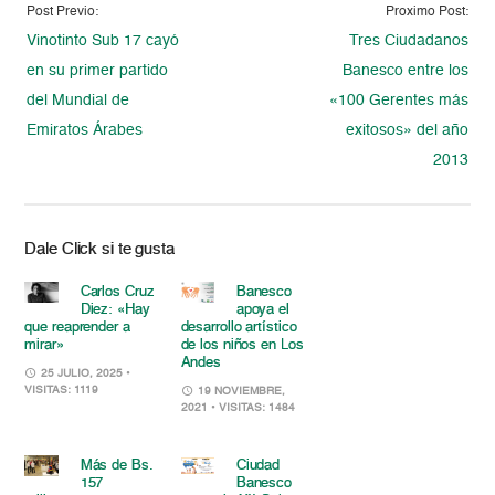
Post Previo:
Proximo Post:
Vinotinto Sub 17 cayó
Tres Ciudadanos
en su primer partido
Banesco entre los
del Mundial de
«100 Gerentes más
Emiratos Árabes
exitosos» del año
2013
Dale Click si te gusta
Carlos Cruz
Banesco
Diez: «Hay
apoya el
que reaprender a
desarrollo artístico
mirar»
de los niños en Los
Andes
25 JULIO, 2025
•
VISITAS: 1119
19 NOVIEMBRE,
2021
• VISITAS: 1484
Más de Bs.
Ciudad
157
Banesco