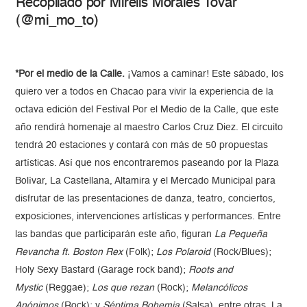
Recopilado por Mirelis Morales Tovar
(@mi_mo_to)
*Por el medio de la Calle.
¡Vamos a caminar! Este sábado, los
quiero ver a todos en Chacao para vivir la experiencia de la
octava edición del Festival Por el Medio de la Calle, que este
año rendirá homenaje al maestro Carlos Cruz Diez. El circuito
tendrá 20 estaciones y contará con más de 50 propuestas
artísticas. Así que nos encontraremos paseando por la Plaza
Bolívar, La Castellana, Altamira y el Mercado Municipal para
disfrutar de las presentaciones de danza, teatro, conciertos,
exposiciones, intervenciones artísticas y performances. Entre
las bandas que participarán este año, figuran
La Pequeña
Revancha ft. Boston Rex
(Folk);
Los Polaroid
(Rock/Blues);
Holy Sexy Bastard (Garage rock band);
Roots and
Mystic
(Reggae);
Los que rezan
(Rock);
Melancólicos
Anónimos
(Rock); y
Séptima Bohemia
(Salsa), entre otras. La