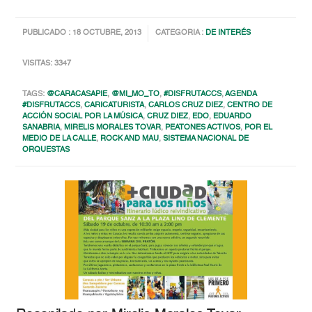
PUBLICADO : 18 OCTUBRE, 2013
CATEGORIA :
DE INTERÉS
VISITAS: 3347
TAGS:
@CARACASAPIE
,
@MI_MO_TO
,
#DISFRUTACCS
,
AGENDA
#DISFRUTACCS
,
CARICATURISTA
,
CARLOS CRUZ DIEZ
,
CENTRO DE
ACCIÓN SOCIAL POR LA MÚSICA
,
CRUZ DIEZ
,
EDO
,
EDUARDO
SANABRIA
,
MIRELIS MORALES TOVAR
,
PEATONES ACTIVOS
,
POR EL
MEDIO DE LA CALLE
,
ROCK AND MAU
,
SISTEMA NACIONAL DE
ORQUESTAS