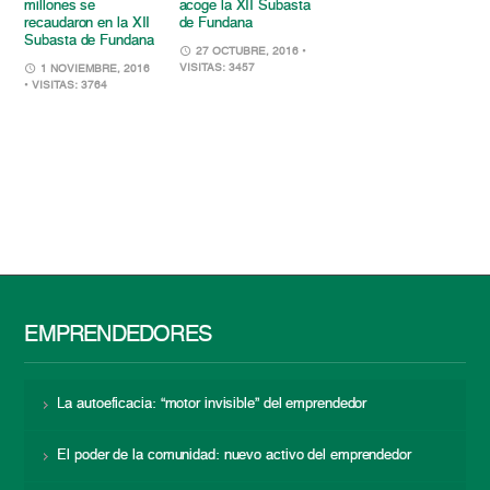
millones se
acoge la XII Subasta
recaudaron en la XII
de Fundana
Subasta de Fundana
27 OCTUBRE, 2016
•
VISITAS: 3457
1 NOVIEMBRE, 2016
• VISITAS: 3764
EMPRENDEDORES
La autoeficacia: “motor invisible” del emprendedor
El poder de la comunidad: nuevo activo del emprendedor