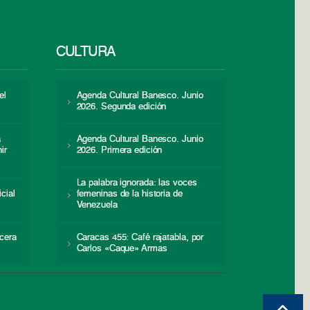
CULTURA
el
Agenda Cultural Banesco. Junio
2026. Segunda edición
a
Agenda Cultural Banesco. Junio
ir
2026. Primera edición
La palabra ignorada: las voces
icial
femeninas de la historia de
s
Venezuela
cera
Caracas 455: Café rajatabla, por
Carlos «Caque» Armas