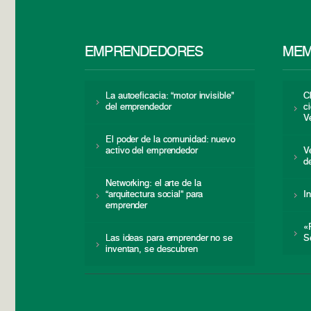
EMPRENDEDORES
MEM
La autoeficacia: “motor invisible”
C
del emprendedor
c
V
El poder de la comunidad: nuevo
activo del emprendedor
V
d
Networking: el arte de la
“arquitectura social” para
I
emprender
«
Las ideas para emprender no se
S
inventan, se descubren