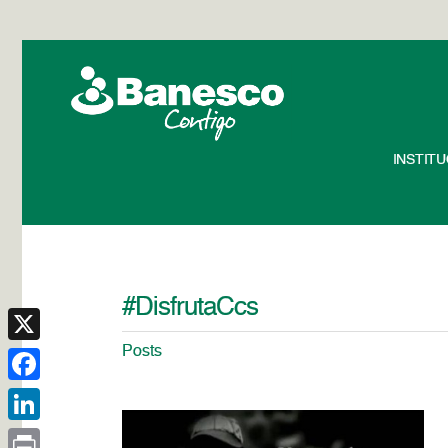
INSTIT
#DisfrutaCcs
Posts
X
Facebook
LinkedIn