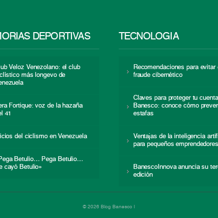
ORIAS DEPORTIVAS
TECNOLOGÍA
lub Veloz Venezolano: el club
Recomendaciones para evitar 
iclístico más longevo de
fraude cibernético
enezuela
Claves para proteger tu cuent
era Fortique: voz de la hazaña
Banesco: conoce cómo preven
el 41
estafas
nicios del ciclismo en Venezuela
Ventajas de la inteligencia artif
para pequeños emprendedore
Pega Betulio… Pega Betulio…
e cayó Betulio»
BanescoInnova anuncia su ter
edición
© 2026 Blog Banesco |