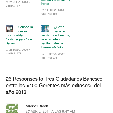
20 JULIO, 2026
•
horas
VISITAS: 67
14 JULIO, 2026
•
VISITAS: 104
Conoce la
¿Cómo
nueva
pagar el
funcionalidad
servicio de Energía,
“Solicitar pago” de
aseo y relleno
Banesco
sanitario desde
BanescoMóvil?
25 MAYO, 2026
•
VISITAS: 278
11 MAYO, 2026
•
VISITAS: 235
26 Responses to Tres Ciudadanos Banesco
entre los «100 Gerentes más exitosos» del
año 2013
Maribel Barón
27 ABRIL, 2014 A LAS 9:47 AM