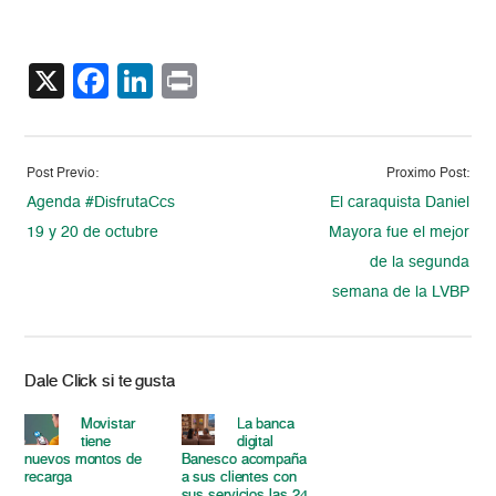
X
Facebook
LinkedIn
Print
Post Previo:
Proximo Post:
Agenda #DisfrutaCcs
El caraquista Daniel
19 y 20 de octubre
Mayora fue el mejor
de la segunda
semana de la LVBP
Dale Click si te gusta
Movistar
La banca
tiene
digital
nuevos montos de
Banesco acompaña
recarga
a sus clientes con
sus servicios las 24