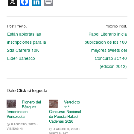
X
Facebook
LinkedIn
Print
Post Previo:
Proximo Post:
Están abiertas las
Papel Literario inicia
inscripciones para la
publicación de los 100
2da Carrera 10K
mejores tweets del
Líder-Banesco
Concurso #C140
(edición 2012)
Dale Click si te gusta
Pionero del
Veredicto
Básquet
11°
femenino en
Concurso Nacional
Venezuela
de Poesía Rafael
Cadenas 2026
6 AGOSTO, 2026
•
VISITAS: 41
4 AGOSTO, 2026
•
VISITAS: 247