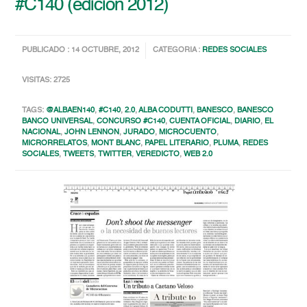
#C140 (edición 2012)
PUBLICADO : 14 OCTUBRE, 2012
CATEGORIA :
REDES SOCIALES
VISITAS: 2725
TAGS:
@ALBAEN140
,
#C140
,
2.0
,
ALBA CODUTTI
,
BANESCO
,
BANESCO
BANCO UNIVERSAL
,
CONCURSO #C140
,
CUENTA OFICIAL
,
DIARIO
,
EL
NACIONAL
,
JOHN LENNON
,
JURADO
,
MICROCUENTO
,
MICRORRELATOS
,
MONT BLANC
,
PAPEL LITERARIO
,
PLUMA
,
REDES
SOCIALES
,
TWEETS
,
TWITTER
,
VEREDICTO
,
WEB 2.0