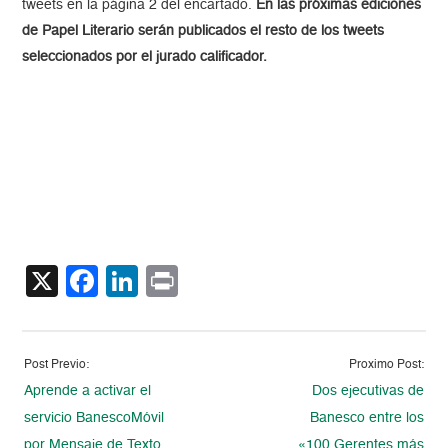
tweets en la página 2 del encartado.
En las próximas ediciones
de Papel Literario serán publicados el resto de los tweets
seleccionados por el jurado calificador.
X
Facebook
LinkedIn
Print
Post Previo:
Proximo Post:
Aprende a activar el
Dos ejecutivas de
servicio BanescoMóvil
Banesco entre los
por Mensaje de Texto
«100 Gerentes más