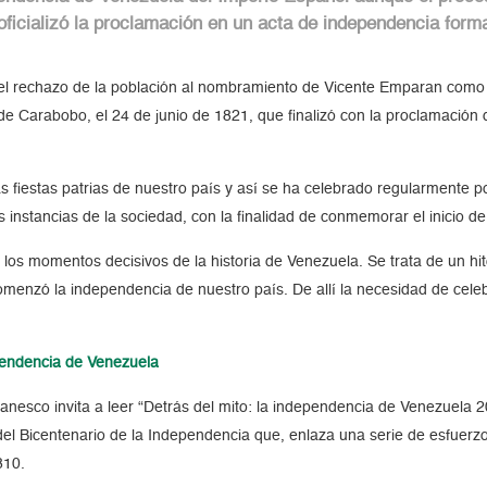
 oficializó la proclamación en un acta de independencia form
 el rechazo de la población al nombramiento de Vicente Emparan como
de Carabobo, el 24 de junio de 1821, que finalizó con la proclamación
s fiestas patrias de nuestro país y así se ha celebrado regularmente po
as instancias de la sociedad, con la finalidad de conmemorar el inicio
e los momentos decisivos de la historia de Venezuela. Se trata de un h
enzó la independencia de nuestro país. De allí la necesidad de celeb
endencia de Venezuela
nesco invita a leer “Detrás del mito: la independencia de Venezuela 20
l Bicentenario de la Independencia que, enlaza una serie de esfuerzos
810.