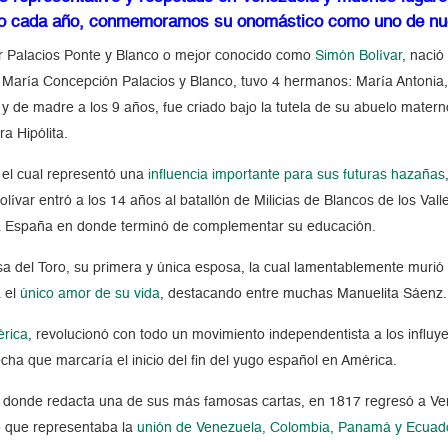
 julio cada año, conmemoramos su onomástico como uno de nu
ar Palacios Ponte y Blanco o mejor conocido como
Simón Bolívar
, nació
e María Concepción Palacios y Blanco, tuvo 4 hermanos: María Antoni
de madre a los 9 años, fue criado bajo la tutela de su abuelo materno
a Hipólita.
 el cual representó una
influencia importante para sus futuras hazañas
Bolívar entró a los 14 años al batallón de Milicias de Blancos de los Val
a España en donde terminó de complementar su educación.
 del Toro, su primera y única esposa, la cual lamentablemente murió 
a el
único amor de su vida
, destacando entre muchas Manuelita Sáenz.
érica
, revolucionó con todo un movimiento independentista a los influ
cha que marcaría el inicio del fin del yugo español en América.
de donde redacta una de sus más famosas cartas, en 1817 regresó a Ve
 que representaba la
unión de Venezuela, Colombia, Panamá y Ecuad