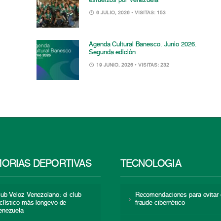
esfuerzos por Venezuela
6 JULIO, 2026
• VISITAS: 153
Agenda Cultural Banesco. Junio 2026.
Segunda edición
19 JUNIO, 2026
• VISITAS: 232
ORIAS DEPORTIVAS
TECNOLOGÍA
lub Veloz Venezolano: el club
Recomendaciones para evitar 
iclístico más longevo de
fraude cibernético
enezuela