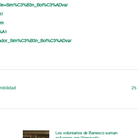
hp?title=Sim%C3%B3n_Bol%C3%ADvar
r/
tm
3%A1
ibertador_Sim%C3%B3n_Bol%C3%ADvar
nibilidad
25 
Los voluntarios de Banesco suman