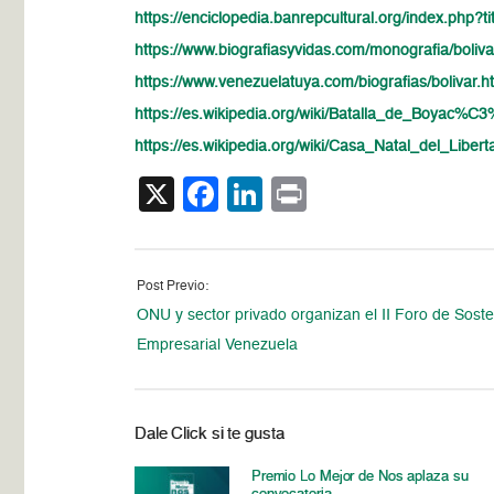
https://enciclopedia.banrepcultural.org/index.p
https://www.biografiasyvidas.com/monografia/boliva
https://www.venezuelatuya.com/biografias/bolivar.h
https://es.wikipedia.org/wiki/Batalla_de_Boyac%C
https://es.wikipedia.org/wiki/Casa_Natal_del_L
X
Facebook
LinkedIn
Print
Post Previo:
ONU y sector privado organizan el II Foro de Soste
Empresarial Venezuela
Dale Click si te gusta
Premio Lo Mejor de Nos aplaza su