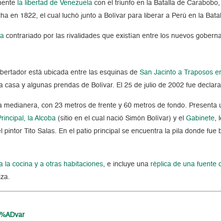
mente
la libertad de Venezuela
con el triunfo en la Batalla de Carabobo,
ha en 1822, el cual luchó junto a Bolívar para liberar a Perú en la Bata
ia
contrariado por las rivalidades que existían entre los nuevos gober
ibertador está ubicada entre las esquinas de
San Jacinto a Traposos e
a casa y algunas prendas de Bolívar. El 25 de julio de 2002 fue decl
a medianera, con 23 metros de frente y 60 metros de fondo. Presenta 
rincipal, la Alcoba
(sitio en el cual nació Simón Bolívar) y el
Gabinete
, 
pintor Tito Salas. En el patio principal se encuentra la pila donde fue
a la cocina y a otras habitaciones
, e incluye una
réplica de una fuente
iza.
C3%ADvar