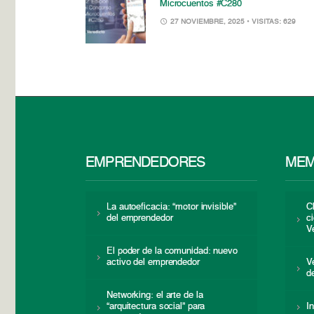
Microcuentos #C280
27 NOVIEMBRE, 2025
• VISITAS: 629
EMPRENDEDORES
MEM
La autoeficacia: “motor invisible”
C
del emprendedor
c
V
El poder de la comunidad: nuevo
activo del emprendedor
V
d
Networking: el arte de la
“arquitectura social” para
I