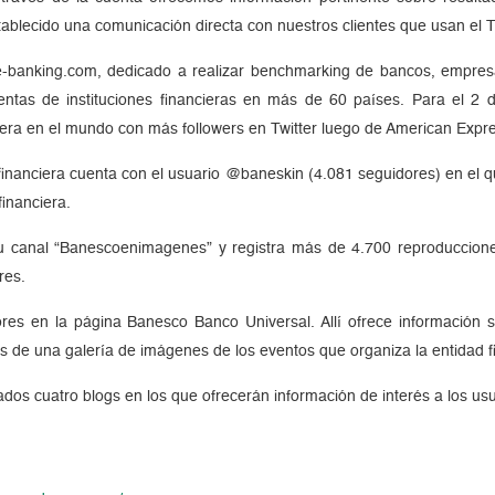
lecido una comunicación directa con nuestros clientes que usan el Tw
ble-banking.com, dedicado a realizar benchmarking de bancos, empresa
uentas de instituciones financieras en más de 60 países. Para el 
iera en el mundo con más followers en Twitter luego de American Expr
 financiera cuenta con el usuario @baneskin (4.081 seguidores) en el
financiera.
u canal “Banescoenimagenes” y registra más de 4.700 reproduccion
res.
s en la página Banesco Banco Universal. Allí ofrece información sob
 de una galería de imágenes de los eventos que organiza la entidad f
os cuatro blogs en los que ofrecerán información de interés a los usua