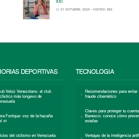
XXI
21 OCTUBRE, 2025
• VISITAS: 562
ORIAS DEPORTIVAS
TECNOLOGÍA
lub Veloz Venezolano: el club
Recomendaciones para evitar 
iclístico más longevo de
fraude cibernético
enezuela
Claves para proteger tu cuent
era Fortique: voz de la hazaña
Banesco: conoce cómo preven
el 41
estafas
nicios del ciclismo en Venezuela
Ventajas de la inteligencia artif