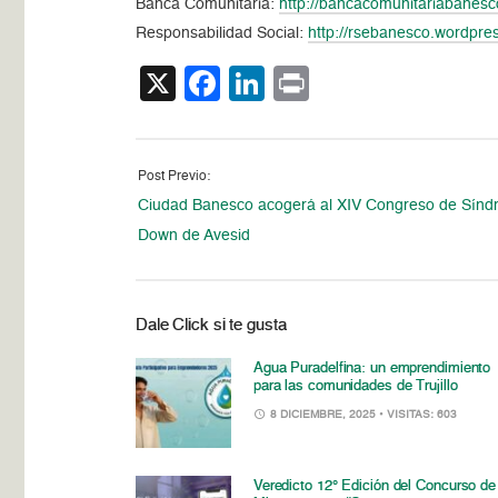
Banca Comunitaria:
http://bancacomunitariabanes
Responsabilidad Social:
http://rsebanesco.wordpre
X
Facebook
LinkedIn
Print
Post Previo:
Ciudad Banesco acogerá al XIV Congreso de Sínd
Down de Avesid
Dale Click si te gusta
Agua Puradelfina: un emprendimiento
para las comunidades de Trujillo
8 DICIEMBRE, 2025
• VISITAS: 603
Veredicto 12° Edición del Concurso de