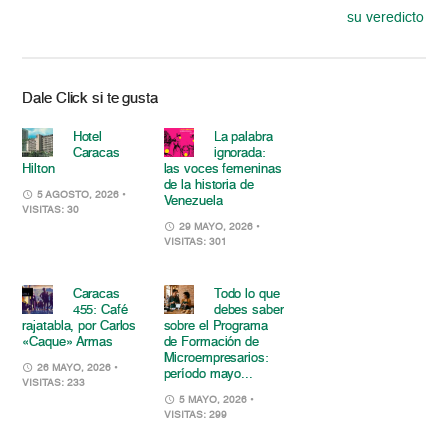
su veredicto
Dale Click si te gusta
Hotel
La palabra
Caracas
ignorada:
Hilton
las voces femeninas
de la historia de
5 AGOSTO, 2026
•
Venezuela
VISITAS: 30
29 MAYO, 2026
•
VISITAS: 301
Caracas
Todo lo que
455: Café
debes saber
rajatabla, por Carlos
sobre el Programa
«Caque» Armas
de Formación de
Microempresarios:
26 MAYO, 2026
•
período mayo...
VISITAS: 233
5 MAYO, 2026
•
VISITAS: 299