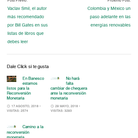
Post Previo:
Proximo Post:
Vaclav Smil, el autor
Colombia y México un
más recomendado
paso adelante en las
por Bill Gates en sus
energías renovables
listas de libros que
debes leer
Dale Click si te gusta
En Banesco
No hará
estamos
falta
listos para la
cambiar de chequera
Reconversión
ante la reconversión
Monetaria
monetaria
17 AGOSTO, 2018
•
29 MAYO, 2018
•
VISITAS: 2574
VISITAS: 3293
Camino a la
reconversión
monetaria