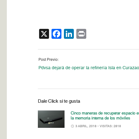
X
Facebook
LinkedIn
Print
Post Previo:
Pdvsa dejará de operar la refinería Isla en Curaza
Dale Click si te gusta
Cinco maneras de recuperar espacio e
la memoria interna de los móviles
3 ABRIL, 2018
• VISITAS: 2818