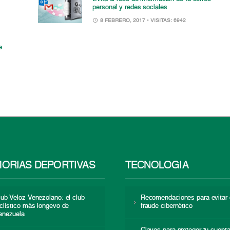
personal y redes sociales
8 FEBRERO, 2017
• VISITAS: 6942
e
ORIAS DEPORTIVAS
TECNOLOGÍA
lub Veloz Venezolano: el club
Recomendaciones para evitar 
iclístico más longevo de
fraude cibernético
enezuela