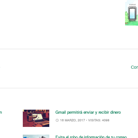
o
Con
n
Gmail permitirá enviar y recibir dinero
16 MARZO, 2017
• VISITAS: 4098
Evita el robo de información de tu correo