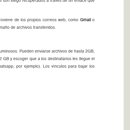
que son luego recuperados a través de un enlace que
 proviene de los propios correos web, como
Gmail
o
maño de archivos transferidos.
voluminosos. Pueden enviarse archivos de hasta 2GB,
 GB y escoger que a los destinatarios les llegue el
atsapp, por ejemplo). Los vínculos para bajar los