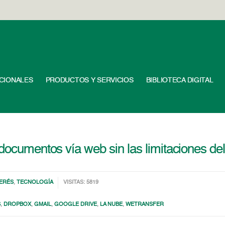
UCIONALES
PRODUCTOS Y SERVICIOS
BIBLIOTECA DIGITAL
documentos vía web sin las limitaciones del
TERÉS
,
TECNOLOGÍA
VISITAS: 5819
S
,
DROPBOX
,
GMAIL
,
GOOGLE DRIVE
,
LA NUBE
,
WETRANSFER