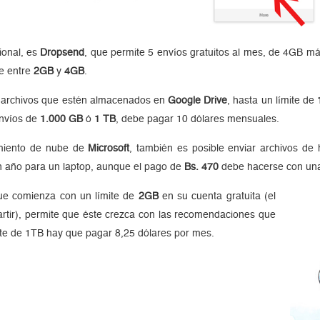
ional, es
Dropsend
, que permite 5 envíos gratuitos al mes, de 4GB
e entre
2GB
y
4GB
.
o archivos que estén almacenados en
Google Drive
, hasta un límite de
envíos de
1.000 GB
ó
1 TB
, debe pagar 10 dólares mensuales.
amiento de nube de
Microsoft
, también es posible enviar archivos de
 año para un laptop, aunque el pago de
Bs. 470
debe hacerse con una t
ue comienza con un límite de
2GB
en su cuenta gratuita (el
rtir), permite que éste crezca con las recomendaciones que
mite de 1TB hay que pagar 8,25 dólares por mes.