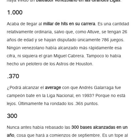
haya vivido un
bateador venezolano en las Grandes Ligas
.
1.000
Acaba de llegar al
millar de hits en su carrera
. Es una cantidad
relativamente ordinaria, salvo que, como Altuve, se tengan 26
años de edad y se hayan disputado únicamente 786 juegos.
Ningún venezolano había alcanzado más rápidamente esa
cifra, ni siquiera el gran Miguel Cabrera. Tampoco lo había
hecho un pelotero de los Astros de Houston.
.370
¿Podrá alcanzar el
average
con que Andrés Galarraga fue
campeón bate en la Liga Nacional, en 1993? Porque no está
lejos. Últimamente ha rondado los .365 puntos.
300
Nunca antes había rebasado las
300 bases alcanzadas en un
año
, cosa que hará a comienzos de septiembre. Es un tope al