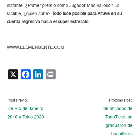
instante. ¿Primer premio como Jugador Más Valioso? Es
factible, ¿quién sabe?
Todo luce posible para Altuve en su
cuenta regresiva hacia el súper estrellato
.
WWW.ELEMERGENTE.COM
X
Facebook
LinkedIn
Print
Post Previo:
Proximo Post:
De Río de Janeiro
66 ahijados de
2016 a Tokio 2020
TodoTicket se
graduaron de
bachilleres