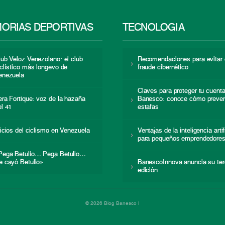
ORIAS DEPORTIVAS
TECNOLOGÍA
lub Veloz Venezolano: el club
Recomendaciones para evitar 
iclístico más longevo de
fraude cibernético
enezuela
Claves para proteger tu cuent
era Fortique: voz de la hazaña
Banesco: conoce cómo preven
el 41
estafas
nicios del ciclismo en Venezuela
Ventajas de la inteligencia artif
para pequeños emprendedore
Pega Betulio… Pega Betulio…
e cayó Betulio»
BanescoInnova anuncia su ter
edición
© 2026 Blog Banesco |