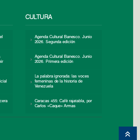
CULTURA
el
Agenda Cultural Banesco. Junio
2026. Segunda edición
a
Agenda Cultural Banesco. Junio
ir
2026. Primera edición
La palabra ignorada: las voces
icial
femeninas de la historia de
s
Venezuela
cera
Caracas 455: Café rajatabla, por
Carlos «Caque» Armas