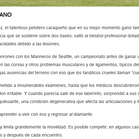
RANO
rez, el talentoso pelotero caraqueño que en su mejor momento ganó f
cia que se sostiene sobre dos bases: saltó al béisbol profesional dota
cidades debido a las lesiones.
onrones con los Marineros de Seattle, un campeonato antes de ganar 
 en las corvas y otros problemas musculares y de ligamentos, típicos d
s ausencias del terreno con eso que los fanáticos crueles llaman “cuer
sometido a innumerables exámenes, hasta que los médicos descubrieron
on irritable. Y cuando parecía salir de ese laberinto, sorprendió a sus
quilosante, una condición degenerativa que afecta las articulaciones y
aprender a vivir con eso y regresar al diamante.
 y limita grandemente la movilidad. Es posible competir, en algunos c
tes y después de cada encuentro.