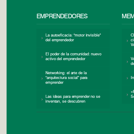
EMPRENDEDORES
MEM
La autoeficacia: “motor invisible”
C
del emprendedor
c
V
El poder de la comunidad: nuevo
activo del emprendedor
V
d
Networking: el arte de la
“arquitectura social” para
I
emprender
«
Las ideas para emprender no se
S
inventan, se descubren