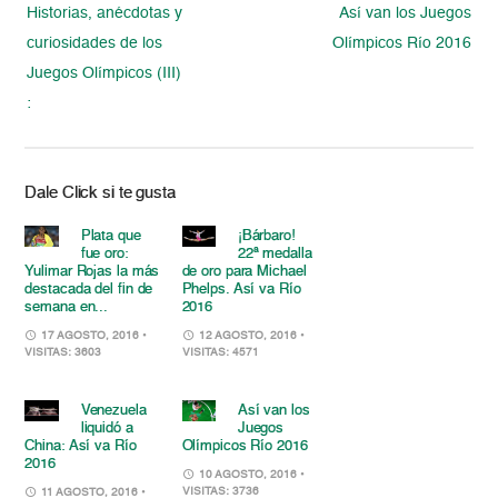
Historias, anécdotas y
Así van los Juegos
curiosidades de los
Olímpicos Río 2016
Juegos Olímpicos (III)
:
Dale Click si te gusta
Plata que
¡Bárbaro!
fue oro:
22ª medalla
Yulimar Rojas la más
de oro para Michael
destacada del fin de
Phelps. Así va Río
semana en...
2016
17 AGOSTO, 2016
•
12 AGOSTO, 2016
•
VISITAS: 3603
VISITAS: 4571
Venezuela
Así van los
liquidó a
Juegos
China: Así va Río
Olímpicos Río 2016
2016
10 AGOSTO, 2016
•
VISITAS: 3736
11 AGOSTO, 2016
•