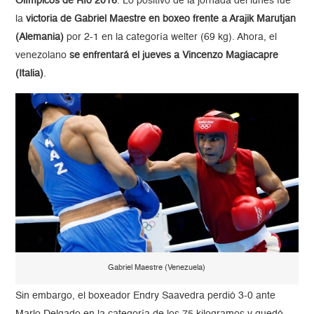
Olímpicos de Río 2016
. Lo positivo de la jornada del lunes fue
la
victoria de Gabriel Maestre en boxeo frente a Arajik Marutjan
(Alemania)
por 2-1 en la categoría welter (69 kg). Ahora, el
venezolano
se enfrentará el jueves a Vincenzo Magiacapre
(Italia)
.
Gabriel Maestre (Venezuela)
Sin embargo, el boxeador Endry Saavedra perdió 3-0 ante
Marlo Delgado en la categoría de los 75 kilogramos y quedó