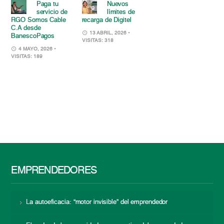
Paga tu
Nuevos
servicio de
límites de
RGO Somos Cable
recarga de Digitel
C.A desde
13 ABRIL, 2026
•
BanescoPagos
VISITAS: 318
4 MAYO, 2026
•
VISITAS: 189
EMPRENDEDORES
La autoeficacia: “motor invisible” del emprendedor