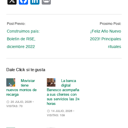
X
Facebook
LinkedIn
Print
Post Previo:
Proximo Post:
Construimos país:
¡Feliz Año Nuevo
Boletín de RSE,
2023! Principales
diciembre 2022
rituales
Dale Click si te gusta
Movistar
La banca
tiene
digital
nuevos montos de
Banesco acompaña
recarga
a sus clientes con
sus servicios las 24
20 JULIO, 2026
•
horas
VISITAS: 70
14 JULIO, 2026
•
VISITAS: 109