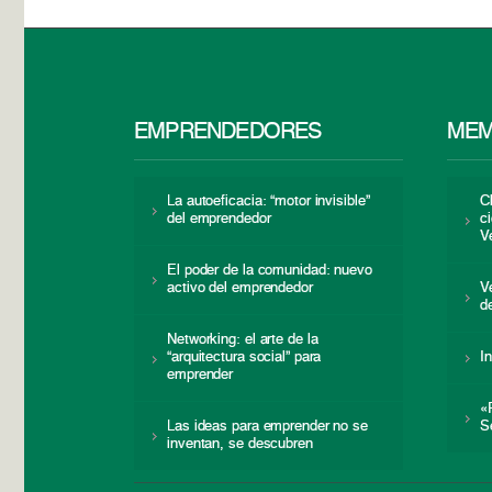
EMPRENDEDORES
MEM
La autoeficacia: “motor invisible”
C
del emprendedor
c
V
El poder de la comunidad: nuevo
activo del emprendedor
V
d
Networking: el arte de la
“arquitectura social” para
I
emprender
«
Las ideas para emprender no se
S
inventan, se descubren