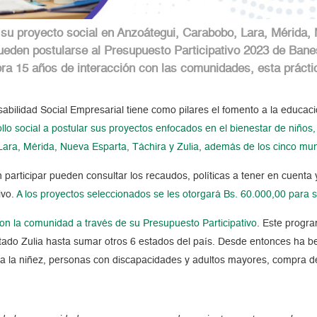
 su proyecto social en Anzoátegui, Carabobo, Lara, Mérida,
ueden postularse al Presupuesto Participativo 2023 de Bane
a 15 años de interacción con las comunidades, esta práctica
bilidad Social Empresarial tiene como pilares el fomento a la educación
rollo social a postular sus proyectos enfocados en el bienestar de niñ
Lara, Mérida, Nueva Esparta, Táchira y Zulia, además de los cinco mun
participar pueden consultar los recaudos, políticas a tener en cuenta 
ivo.
A los proyectos seleccionados se les otorgará Bs. 60.000,00 para s
on la comunidad a través de su Presupuesto Participativo
. Este progr
ado Zulia hasta sumar otros 6 estados del país. Desde entonces ha ben
ia a la niñez, personas con discapacidades y adultos mayores, compra d