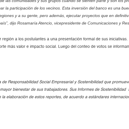
e las comunidades y sus grupos cuando se sienten parte y son los p
ar la participación de los vecinos. Esta inversión del banco es una bu
regiones y a su gente, pero además, ejecutar proyectos que en definiti
aís”, dijo Rosamaría Atencio, vicepresidente de Comunicaciones y Res
 región a los postulantes a una presentación formal de sus iniciativas.
 aporte más valor e impacto social. Luego del conteo de votos se informa
e Responsabilidad Social Empresarial y Sostenibilidad que promueve 
l mayor bienestar de sus trabajadores. Sus Informes de Sostenibilidad
en la elaboración de estos reportes, de acuerdo a estándares internaci