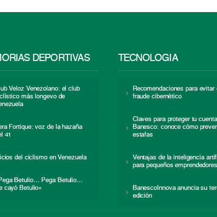
ORIAS DEPORTIVAS
TECNOLOGÍA
lub Veloz Venezolano: el club
Recomendaciones para evitar 
iclístico más longevo de
fraude cibernético
enezuela
Claves para proteger tu cuent
era Fortique: voz de la hazaña
Banesco: conoce cómo preven
el 41
estafas
nicios del ciclismo en Venezuela
Ventajas de la inteligencia artif
para pequeños emprendedore
Pega Betulio… Pega Betulio…
e cayó Betulio»
BanescoInnova anuncia su ter
edición