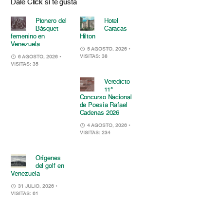
Dale Click si te gusta
Pionero del
Hotel
Básquet
Caracas
femenino en
Hilton
Venezuela
5 AGOSTO, 2026
•
VISITAS: 38
6 AGOSTO, 2026
•
VISITAS: 35
Veredicto
11°
Concurso Nacional
de Poesía Rafael
Cadenas 2026
4 AGOSTO, 2026
•
VISITAS: 234
Orígenes
del golf en
Venezuela
31 JULIO, 2026
•
VISITAS: 61