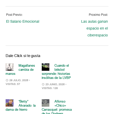
Post Previo:
Proximo Post:
El Salario Emocional
Las aulas ganan
espacio en el
ciberespacio
Dale Click si te gusta
Magallanes
Cuando el
cambia de
béisbol
manos
sorprende: historias
insólitas de la LVBP
28 JULIO, 2026
•
VISITAS: 57
23 JUNIO, 2026
•
VISITAS: 128
“Betty”
Alfonso
Alvarado: la
«Chico»
dama de hierro
Carrasquel: promesa
de los Dodgers