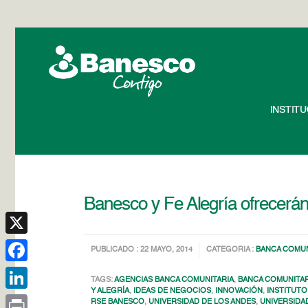
INSTIT
Banesco y Fe Alegría ofrecerá
X
PUBLICADO : 22 MAYO, 2014
CATEGORIA :
BANCA COMUN
Facebook
TAGS:
AGENCIAS BANCA COMUNITARIA
,
BANCA COMUNITAR
Y ALEGRÍA
,
IDEAS DE NEGOCIOS
,
INNOVACIÓN
,
INSTITUTO
LinkedIn
RSE BANESCO
,
UNIVERSIDAD DE LOS ANDES
,
UNIVERSIDA