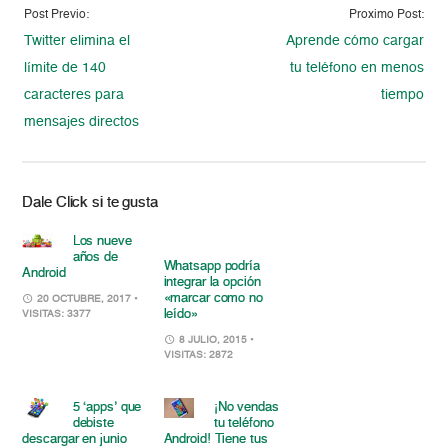
Post Previo:
Proximo Post:
Twitter elimina el
Aprende cómo cargar
límite de 140
tu teléfono en menos
caracteres para
tiempo
mensajes directos
Dale Click si te gusta
Los nueve
años de
Whatsapp podría
Android
integrar la opción
«marcar como no
20 OCTUBRE, 2017
•
leído»
VISITAS: 3377
8 JULIO, 2015
•
VISITAS: 2872
5 ‘apps’ que
¡No vendas
debiste
tu teléfono
descargar en junio
Android! Tiene tus