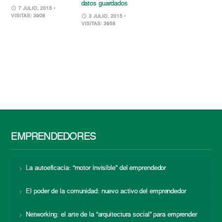
datos guardados
7 JULIO, 2015
•
VISITAS: 3908
3 JULIO, 2015
•
VISITAS: 3958
EMPRENDEDORES
La autoeficacia: “motor invisible” del emprendedor
El poder de la comunidad: nuevo activo del emprendedor
Networking: el arte de la “arquitectura social” para emprender