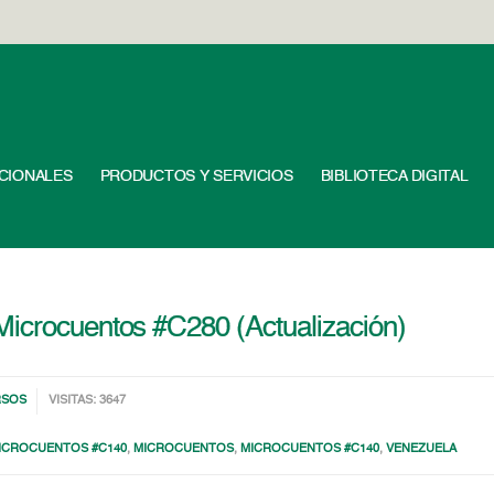
UCIONALES
PRODUCTOS Y SERVICIOS
BIBLIOTECA DIGITAL
Microcuentos #C280 (Actualización)
RSOS
VISITAS: 3647
ICROCUENTOS #C140
,
MICROCUENTOS
,
MICROCUENTOS #C140
,
VENEZUELA