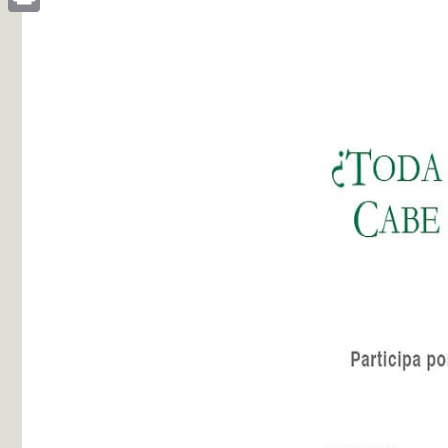
Print