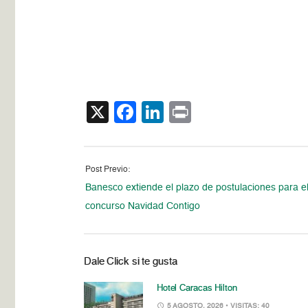
X
Facebook
LinkedIn
Print
Post Previo:
Banesco extiende el plazo de postulaciones para e
concurso Navidad Contigo
Dale Click si te gusta
Hotel Caracas Hilton
5 AGOSTO, 2026
• VISITAS: 40