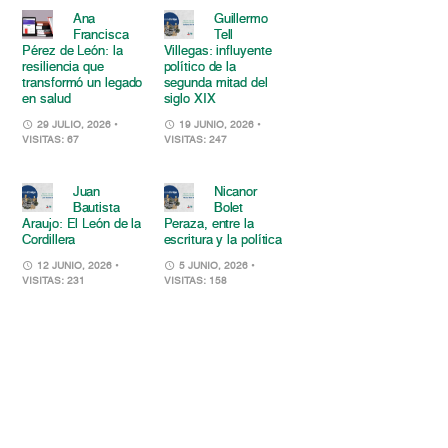
Ana
Guillermo
Francisca
Tell
Pérez de León: la
Villegas: influyente
resiliencia que
político de la
transformó un legado
segunda mitad del
en salud
siglo XIX
29 JULIO, 2026
•
19 JUNIO, 2026
•
VISITAS: 67
VISITAS: 247
Juan
Nicanor
Bautista
Bolet
Araujo: El León de la
Peraza, entre la
Cordillera
escritura y la política
12 JUNIO, 2026
•
5 JUNIO, 2026
•
VISITAS: 231
VISITAS: 158