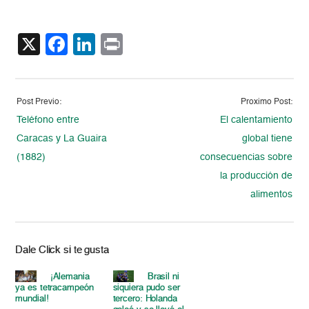
X
Facebook
LinkedIn
Print
Post Previo:
Proximo Post:
Teléfono entre
El calentamiento
Caracas y La Guaira
global tiene
(1882)
consecuencias sobre
la producción de
alimentos
Dale Click si te gusta
¡Alemania
Brasil ni
ya es tetracampeón
siquiera pudo ser
mundial!
tercero: Holanda