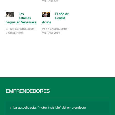
VISITAS: 4371
Las
El año de
estrellas
Ronald
negras en Venezuela
Acuña
12 FEBRERO, 2020
•
17 ENERO, 2019
•
VISITAS: 4781
VISITAS: 2864
EMPRENDEDORES
La autoeficacia: “motor invisible” del emprendedor