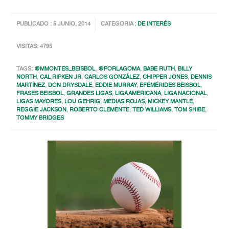
PUBLICADO : 5 JUNIO, 2014
CATEGORIA :
DE INTERÉS
VISITAS: 4795
TAGS:
@MMONTES_BEISBOL
,
@PORLAGOMA
,
BABE RUTH
,
BILLY
NORTH
,
CAL RIPKEN JR
,
CARLOS GONZÁLEZ
,
CHIPPER JONES
,
DENNIS
MARTÍNEZ
,
DON DRYSDALE
,
EDDIE MURRAY
,
EFEMÉRIDES BEISBOL
,
FRASES BEISBOL
,
GRANDES LIGAS
,
LIGA AMERICANA
,
LIGA NACIONAL
,
LIGAS MAYORES
,
LOU GEHRIG
,
MEDIAS ROJAS
,
MICKEY MANTLE
,
REGGIE JACKSON
,
ROBERTO CLEMENTE
,
TED WILLIAMS
,
TOM SHIBE
,
TOMMY BRIDGES