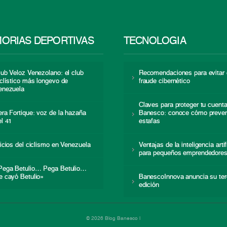
ORIAS DEPORTIVAS
TECNOLOGÍA
lub Veloz Venezolano: el club
Recomendaciones para evitar 
iclístico más longevo de
fraude cibernético
enezuela
Claves para proteger tu cuent
era Fortique: voz de la hazaña
Banesco: conoce cómo preven
el 41
estafas
nicios del ciclismo en Venezuela
Ventajas de la inteligencia artif
para pequeños emprendedore
Pega Betulio… Pega Betulio…
e cayó Betulio»
BanescoInnova anuncia su ter
edición
© 2026 Blog Banesco |