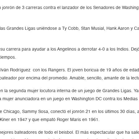
 jonrón de 3 carreras contra el lanzador de los Senadores de Washing
 las Grandes Ligas uniéndose a Ty Cobb, Stan Musial, Hank Aaron y C
u carrera para ayudar a los Angelinos a derrotar 4-0 a los Indios. De
 tiempos.
ván Rodríguez con los Rangers. El joven boricua de 19 años de edad 
 bateador por encima del promedio. Amable, sencillo, amante de la lectu
en la segunda mujer locutora interna de un juego de Grandes Ligas. Ya
era mujer anunciadora en un juego en Washington DC contra los Medias
de Chicago, Sammy Sosa, conectó el jonrón 21 en los últimos 30 días,
ph Kiner en 1947 y que empató Roger Maris en 1961.
jores bateadores de todo el beisbol. El más espectacular que ha salid