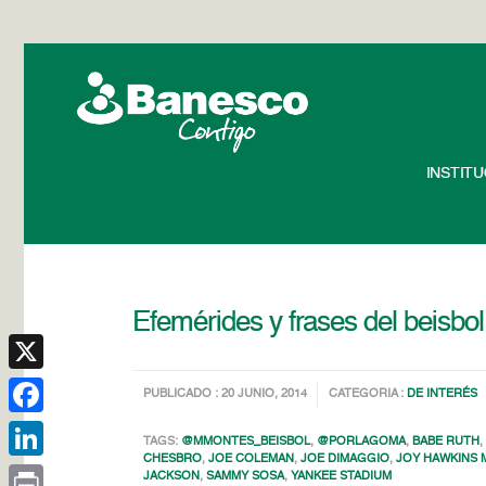
INSTIT
Efemérides y frases del beisbol
X
PUBLICADO : 20 JUNIO, 2014
CATEGORIA :
DE INTERÉS
Facebook
TAGS:
@MMONTES_BEISBOL
,
@PORLAGOMA
,
BABE RUTH
CHESBRO
,
JOE COLEMAN
,
JOE DIMAGGIO
,
JOY HAWKINS 
LinkedIn
JACKSON
,
SAMMY SOSA
,
YANKEE STADIUM