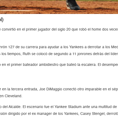
l)
e convirtió en el primer jugador del siglo 20 que robó el home dos vec
rón 127 de su carrera para ayudar a los Yankees a derrotar a los Medi
 los tiempos, Ruth se colocó de segundo a 11 jonrones detrás del líde
ó en el primer bateador ambidiestro que bateó la escalera. El desempeñ
 en la tercera entrada, Joe DiMaggio conectó otro imparable en el sé
 en Cleveland.
eo del Alcalde. El escenario fue el Yankee Stadium ante una multitud 
nsión dirigido por el ex manager de los Yankees, Casey Stengel, derro