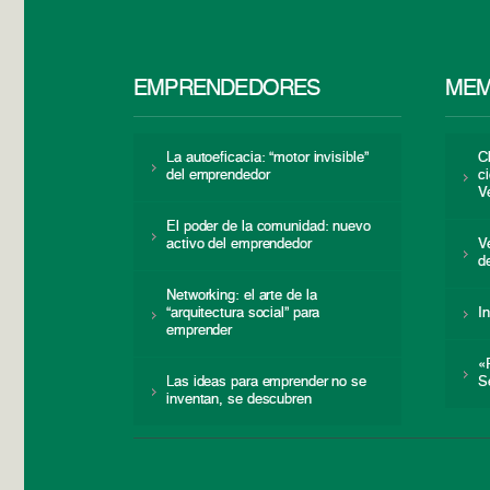
EMPRENDEDORES
MEM
La autoeficacia: “motor invisible”
C
del emprendedor
c
V
El poder de la comunidad: nuevo
activo del emprendedor
V
d
Networking: el arte de la
“arquitectura social” para
I
emprender
«
Las ideas para emprender no se
S
inventan, se descubren