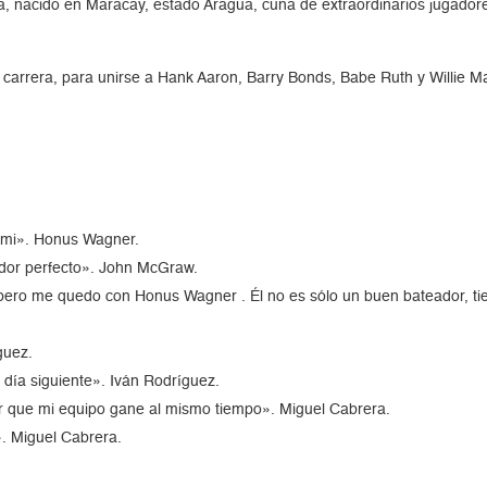
a, nacido en Maracay, estado Aragua, cuna de extraordinarios jugadore
arrera, para unirse a Hank Aaron, Barry Bonds, Babe Ruth y Willie Ma
r mi». Honus Wagner.
dor perfecto». John McGraw.
ero me quedo con Honus Wagner . Él no es sólo un buen bateador, tie
guez.
día siguiente». Iván Rodríguez.
 que mi equipo gane al mismo tiempo». Miguel Cabrera.
». Miguel Cabrera.