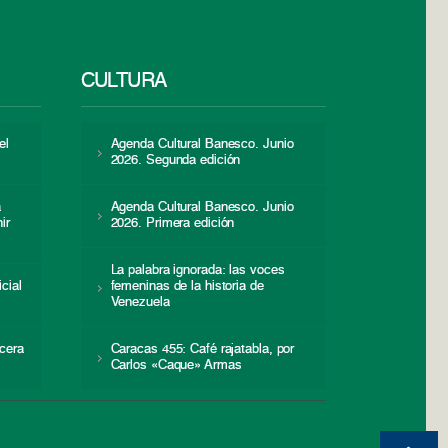
CULTURA
el
Agenda Cultural Banesco. Junio
2026. Segunda edición
a
Agenda Cultural Banesco. Junio
ir
2026. Primera edición
La palabra ignorada: las voces
icial
femeninas de la historia de
s
Venezuela
cera
Caracas 455: Café rajatabla, por
Carlos «Caque» Armas