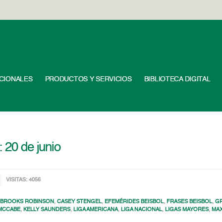
UCIONALES
PRODUCTOS Y SERVICIOS
BIBLIOTECA DIGITAL
: 20 de junio
VISITAS: 4056
,
BROOKS ROBINSON
,
CASEY STENGEL
,
EFEMÉRIDES BEISBOL
,
FRASES BEISBOL
,
GR
MCCABE
,
KELLY SAUNDERS
,
LIGA AMERICANA
,
LIGA NACIONAL
,
LIGAS MAYORES
,
MAX