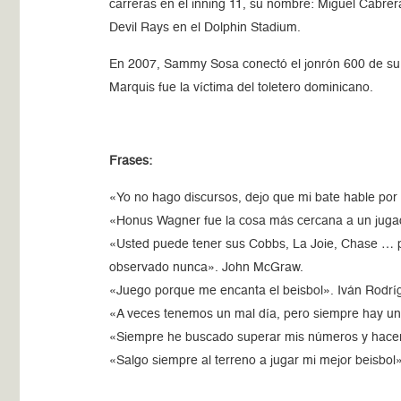
carreras en el inning 11, su nombre: Miguel Cabrer
Devil Rays en el Dolphin Stadium.
En 2007, Sammy Sosa conectó el jonrón 600 de su c
Marquis fue la víctima del toletero dominicano.
Frases:
«Yo no hago discursos, dejo que mi bate hable po
«Honus Wagner fue la cosa más cercana a un juga
«Usted puede tener sus Cobbs, La Joie, Chase … p
observado nunca». John McGraw.
«Juego porque me encanta el beisbol». Iván Rodrí
«A veces tenemos un mal día, pero siempre hay un 
«Siempre he buscado superar mis números y hacer
«Salgo siempre al terreno a jugar mi mejor beisbol