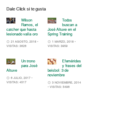
Dale Click si te gusta
Wilson
Todos
Ramos, el
buscan a
catcher que hasta
José Altuve en el
lesionado valía oro
Spring Training
21 AGOSTO, 2018
•
1 MARZO, 2018
•
VISITAS: 3626
VISITAS: 3959
Un trono
Efemérides
para José
y frases del
Altuve
beisbol: 3 de
noviembre
6 JULIO, 2017
•
VISITAS: 4517
3 NOVIEMBRE, 2014
• VISITAS: 5496