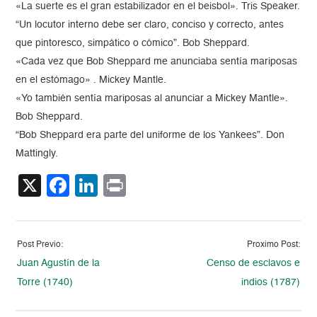
«La suerte es el gran estabilizador en el beisbol». Tris Speaker.
“Un locutor interno debe ser claro, conciso y correcto, antes
que pintoresco, simpático o cómico”. Bob Sheppard.
«Cada vez que Bob Sheppard me anunciaba sentía mariposas
en el estómago» . Mickey Mantle.
«Yo también sentía mariposas al anunciar a Mickey Mantle».
Bob Sheppard.
“Bob Sheppard era parte del uniforme de los Yankees”. Don
Mattingly.
X
Facebook
LinkedIn
Print
Post Previo:
Proximo Post:
Juan Agustín de la
Censo de esclavos e
Torre (1740)
indios (1787)