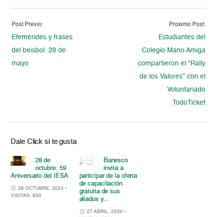
Post Previo:
Proximo Post:
Efemérides y frases
Estudiantes del
del beisbol: 28 de
Colegio Mano Amiga
mayo
compartieron el “Rally
de los Valores” con el
Voluntariado
TodoTicket
Dale Click si te gusta
28 de
Banesco
octubre: 59
invita a
Aniversario del IESA
participar de la oferta
de capacitación
28 OCTUBRE, 2024
•
gratuita de sus
VISITAS: 933
aliados y...
27 ABRIL, 2020
•