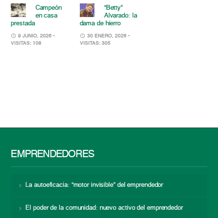
Campeón
“Betty”
en casa
Alvarado: la
prestada
dama de hierro
9 JUNIO, 2026
•
30 ENERO, 2026
•
VISITAS: 108
VISITAS: 305
EMPRENDEDORES
La autoeficacia: “motor invisible” del emprendedor
El poder de la comunidad: nuevo activo del emprendedor