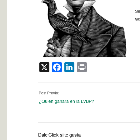
Se
Wa
X
Facebook
LinkedIn
Print
Post Previo:
¿Quién ganará en la LVBP?
Dale Click si te gusta