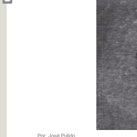
Print
Por:
José Pulido