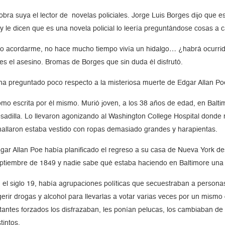
s obra suya el lector de novelas policiales. Jorge Luis Borges dijo que
y le dicen que es una novela policial lo leería preguntándose cosas a c
ro acordarme, no hace mucho tiempo vivía un hidalgo… ¿habrá ocurr
s el asesino. Bromas de Borges que sin duda él disfrutó.
se ha preguntado poco respecto a la misteriosa muerte de Edgar Allan Po
mo escrita por él mismo. Murió joven, a los 38 años de edad, en Balti
adilla. Lo llevaron agonizando al Washington College Hospital donde m
 hallaron estaba vestido con ropas demasiado grandes y harapientas.
gar Allan Poe había planificado el regreso a su casa de Nueva York de
ptiembre de 1849 y nadie sabe qué estaba haciendo en Baltimore un
 el siglo 19, había agrupaciones políticas que secuestraban a personas
gerir drogas y alcohol para llevarlas a votar varias veces por un mismo 
tantes forzados los disfrazaban, les ponían pelucas, los cambiaban de 
stintos.