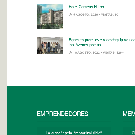
Hotel Caracas Hilton
5 AGOSTO, 2026
• VISITAS: 30
Banesco promueve y celebra la voz d
los jóvenes poetas
10 AGOSTO, 2022
• VISITAS: 1294
EMPRENDEDORES
MEM
La autoeficacia: “motor invisible”
C