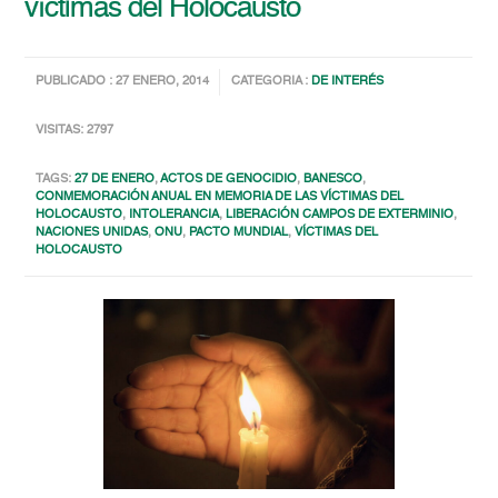
víctimas del Holocausto
PUBLICADO : 27 ENERO, 2014
CATEGORIA :
DE INTERÉS
VISITAS: 2797
TAGS:
27 DE ENERO
,
ACTOS DE GENOCIDIO
,
BANESCO
,
CONMEMORACIÓN ANUAL EN MEMORIA DE LAS VÍCTIMAS DEL
HOLOCAUSTO
,
INTOLERANCIA
,
LIBERACIÓN CAMPOS DE EXTERMINIO
,
NACIONES UNIDAS
,
ONU
,
PACTO MUNDIAL
,
VÍCTIMAS DEL
HOLOCAUSTO