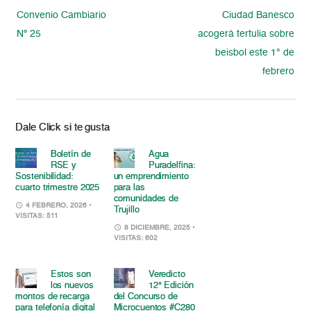
Convenio Cambiario
Ciudad Banesco
Nº 25
acogerá tertulia sobre
beisbol este 1° de
febrero
Dale Click si te gusta
Boletín de
Agua
RSE y
Puradelfina:
Sostenibilidad:
un emprendimiento
cuarto trimestre 2025
para las
comunidades de
4 FEBRERO, 2026
•
Trujillo
VISITAS: 511
8 DICIEMBRE, 2025
•
VISITAS: 602
Estos son
Veredicto
los nuevos
12° Edición
montos de recarga
del Concurso de
para telefonía digital
Microcuentos #C280