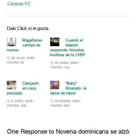
Caracas FC
Dale Click si te gusta
Magallanes
Cuando el
cambia de
béisbol
manos
sorprende: historias
insólitas de la LVBP
28 JULIO, 2026
•
VISITAS: 53
23 JUNIO, 2026
•
VISITAS: 122
Campeón
“Betty”
en casa
Alvarado: la
prestada
dama de hierro
9 JUNIO, 2026
•
30 ENERO, 2026
•
VISITAS: 108
VISITAS: 303
One Response to Novena dominicana se alzó