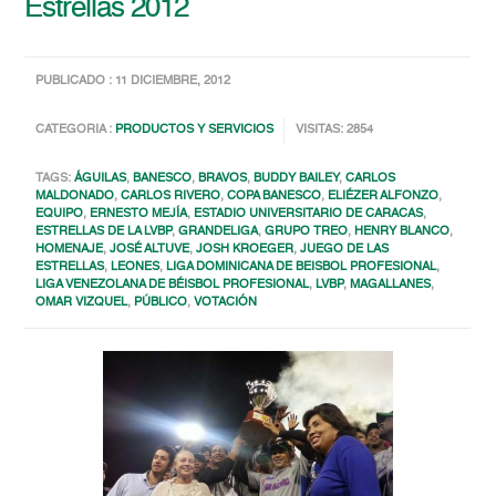
Estrellas 2012
PUBLICADO : 11 DICIEMBRE, 2012
CATEGORIA :
PRODUCTOS Y SERVICIOS
VISITAS: 2854
TAGS:
ÁGUILAS
,
BANESCO
,
BRAVOS
,
BUDDY BAILEY
,
CARLOS
MALDONADO
,
CARLOS RIVERO
,
COPA BANESCO
,
ELIÉZER ALFONZO
,
EQUIPO
,
ERNESTO MEJÍA
,
ESTADIO UNIVERSITARIO DE CARACAS
,
ESTRELLAS DE LA LVBP
,
GRANDELIGA
,
GRUPO TREO
,
HENRY BLANCO
,
HOMENAJE
,
JOSÉ ALTUVE
,
JOSH KROEGER
,
JUEGO DE LAS
ESTRELLAS
,
LEONES
,
LIGA DOMINICANA DE BEISBOL PROFESIONAL
,
LIGA VENEZOLANA DE BÉISBOL PROFESIONAL
,
LVBP
,
MAGALLANES
,
OMAR VIZQUEL
,
PÚBLICO
,
VOTACIÓN