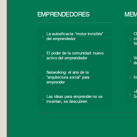
EMPRENDEDORES
MEM
La autoeficacia: “motor invisible”
C
del emprendedor
c
V
El poder de la comunidad: nuevo
activo del emprendedor
V
d
Networking: el arte de la
“arquitectura social” para
I
emprender
«
Las ideas para emprender no se
S
inventan, se descubren