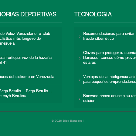
ORIAS DEPORTIVAS
TECNOLOGÍA
lub Veloz Venezolano: el club
Recomendaciones para evitar 
iclístico más longevo de
fraude cibernético
enezuela
Claves para proteger tu cuent
era Fortique: voz de la hazaña
Banesco: conoce cómo preven
el 41
estafas
nicios del ciclismo en Venezuela
Ventajas de la inteligencia artif
para pequeños emprendedore
Pega Betulio… Pega Betulio…
e cayó Betulio»
BanescoInnova anuncia su ter
edición
© 2026 Blog Banesco |