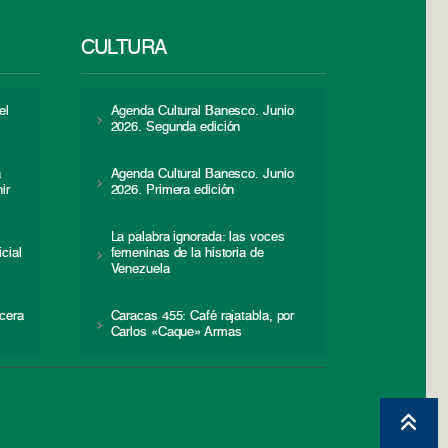
CULTURA
el
Agenda Cultural Banesco. Junio
2026. Segunda edición
a
Agenda Cultural Banesco. Junio
ir
2026. Primera edición
La palabra ignorada: las voces
icial
femeninas de la historia de
s
Venezuela
cera
Caracas 455: Café rajatabla, por
Carlos «Caque» Armas