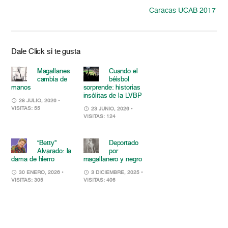
Caracas UCAB 2017
Dale Click si te gusta
Magallanes
Cuando el
cambia de
béisbol
manos
sorprende: historias
insólitas de la LVBP
28 JULIO, 2026
•
VISITAS: 55
23 JUNIO, 2026
•
VISITAS: 124
“Betty”
Deportado
Alvarado: la
por
dama de hierro
magallanero y negro
30 ENERO, 2026
•
3 DICIEMBRE, 2025
•
VISITAS: 305
VISITAS: 406