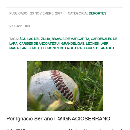
PUBLICADO : 23 NOVIEMBRE, 2017
CATEGORIA :
DEPORTES
VISITAS: 3168
TAGS:
ÁGUILAS DEL ZULIA
,
BRAVOS DE MARGARITA
,
CARDENALES DE
LARA
,
CARIBES DE ANZOÁTEGUI
,
GRANDELIGAS
,
LEONES
,
LVBP
,
MAGALLANES
,
MLB
,
TIBURONES DE LA GUAIRA
,
TIGRES DE ARAGUA
Por Ignacio Serrano |
@IGNACIOSERRANO