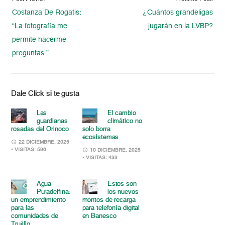
Costanza De Rogatis:
¿Cuántos grandeligas
“La fotografía me
jugarán en la LVBP?
permite hacerme
preguntas.”
Dale Click si te gusta
Las
El cambio
guardianas
climático no
rosadas del Orinoco
solo borra
ecosistemas
22 DICIEMBRE, 2025
• VISITAS: 596
10 DICIEMBRE, 2025
• VISITAS: 433
Agua
Estos son
Puradelfina:
los nuevos
un emprendimiento
montos de recarga
para las
para telefonía digital
comunidades de
en Banesco
Trujillo