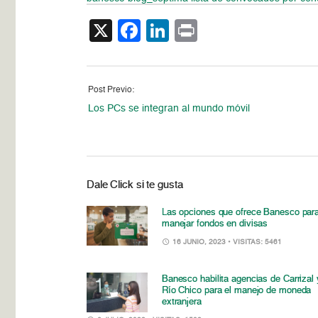
X
Facebook
LinkedIn
Print
Post Previo:
Los PCs se integran al mundo móvil
Dale Click si te gusta
Las opciones que ofrece Banesco par
manejar fondos en divisas
16 JUNIO, 2023
• VISITAS: 5461
Banesco habilita agencias de Carrizal 
Río Chico para el manejo de moneda
extranjera