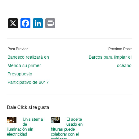
X
Facebook
LinkedIn
Print
Post Previo:
Proximo Post:
Banesco realizará en
Barcos para limpiar el
Mérida su primer
océano
Presupuesto
Participativo de 2017
Dale Click si te gusta
Un sistema
El aceite
de
usado en
iluminación sin
frituras puede
electricidad
colaborar con el