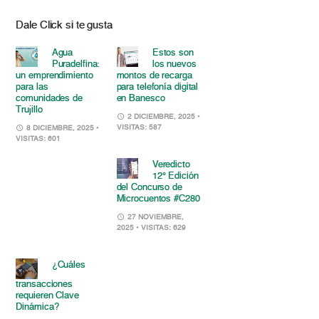
Dale Click si te gusta
Agua
Estos son
Puradelfina:
los nuevos
un emprendimiento
montos de recarga
para las
para telefonía digital
comunidades de
en Banesco
Trujillo
2 DICIEMBRE, 2025
•
VISITAS: 587
8 DICIEMBRE, 2025
•
VISITAS: 601
Veredicto
12° Edición
del Concurso de
Microcuentos #C280
27 NOVIEMBRE,
2025
• VISITAS: 629
¿Cuáles
transacciones
requieren Clave
Dinámica?