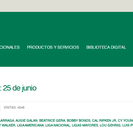
UCIONALES
PRODUCTOS Y SERVICIOS
BIBLIOTECA DIGITAL
: 25 de junio
VISITAS: 4548
LARRAGA
,
AUGIE GALAN
,
BEATRICE GERA
,
BOBBY BONDS
,
CAL RIPKEN JR
,
CY YOU
Y WALKER
,
LIGA AMERICANA
,
LIGA NACIONAL
,
LIGAS MAYORES
,
LOU GEHRIG
,
LUIS 