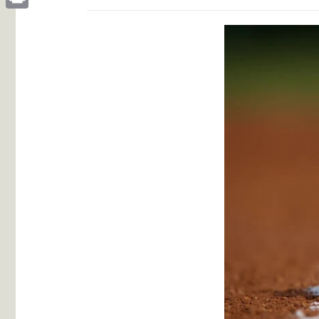
Print