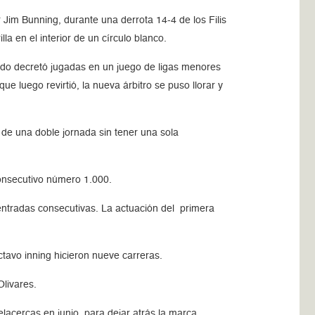
r Jim Bunning, durante una derrota 14-4 de los Filis
a en el interior de un círculo blanco.
ando decretó jugadas en un juego de ligas menores
uego revirtió, la nueva árbitro se puso llorar y
 de una doble jornada sin tener una sola
consecutivo número 1.000.
 entradas consecutivas. La actuación del primera
ctavo inning hicieron nueve carreras.
livares.
cercas en junio, para dejar atrás la marca