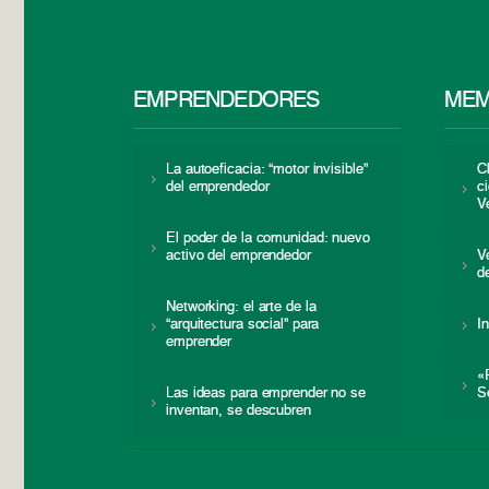
EMPRENDEDORES
MEM
La autoeficacia: “motor invisible”
C
del emprendedor
c
V
El poder de la comunidad: nuevo
activo del emprendedor
V
d
Networking: el arte de la
“arquitectura social” para
I
emprender
«
Las ideas para emprender no se
S
inventan, se descubren