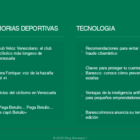
ORIAS DEPORTIVAS
TECNOLOGÍA
lub Veloz Venezolano: el club
Recomendaciones para evitar 
iclístico más longevo de
fraude cibernético
enezuela
Claves para proteger tu cuent
era Fortique: voz de la hazaña
Banesco: conoce cómo preven
el 41
estafas
nicios del ciclismo en Venezuela
Ventajas de la inteligencia artif
para pequeños emprendedore
Pega Betulio… Pega Betulio…
e cayó Betulio»
BanescoInnova anuncia su ter
edición
© 2026 Blog Banesco |