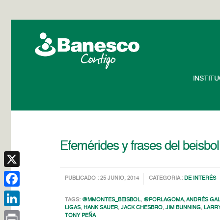
INSTIT
Efemérides y frases del beisbol
X
PUBLICADO : 25 JUNIO, 2014
CATEGORIA :
DE INTERÉS
Facebook
TAGS:
@MMONTES_BEISBOL
,
@PORLAGOMA
,
ANDRÉS GA
LIGAS
,
HANK SAUER
,
JACK CHESBRO
,
JIM BUNNING
,
LARR
LinkedIn
TONY PEÑA