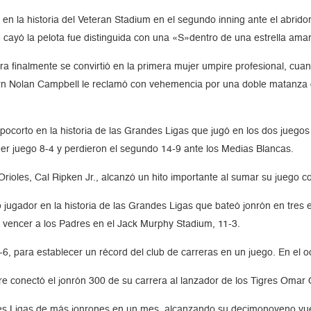
 en la historia del Veteran Stadium en el segundo inning ante el abrido
cayó la pelota fue distinguida con una «S»dentro de una estrella amarill
ra finalmente se convirtió en la primera mujer umpire profesional, cu
Nolan Campbell le reclamó con vehemencia por una doble matanza que l
pocorto en la historia de las Grandes Ligas que jugó en los dos juegos
er juego 8-4 y perdieron el segundo 14-9 ante los Medias Blancas.
rioles, Cal Ripken Jr., alcanzó un hito importante al sumar su juego 
o jugador en la historia de las Grandes Ligas que bateó jonrón en tres
 vencer a los Padres en el Jack Murphy Stadium, 11-3.
6, para establecer un récord del club de carreras en un juego. En el o
 conectó el jonrón 300 de su carrera al lanzador de los Tigres Omar O
 Ligas de más jonrones en un mes, alcanzando su decimonoveno vuela