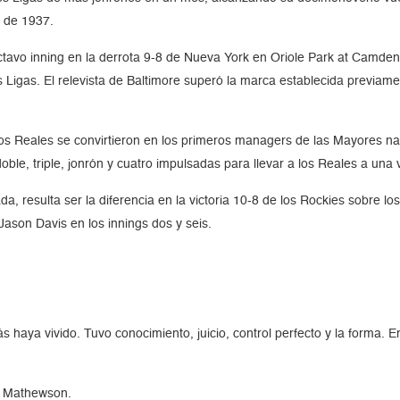
o de 1937.
l octavo inning en la derrota 9-8 de Nueva York en Oriole Park at Camd
es Ligas. El relevista de Baltimore superó la marca establecida previa
 los Reales se convirtieron en los primeros managers de las Mayores n
ble, triple, jonrón y cuatro impulsadas para llevar a los Reales a una v
, resulta ser la diferencia en la victoria 10-8 de los Rockies sobre los
ason Davis en los innings dos y seis.
haya vivido. Tuvo conocimiento, juicio, control perfecto y la forma. E
ty Mathewson.