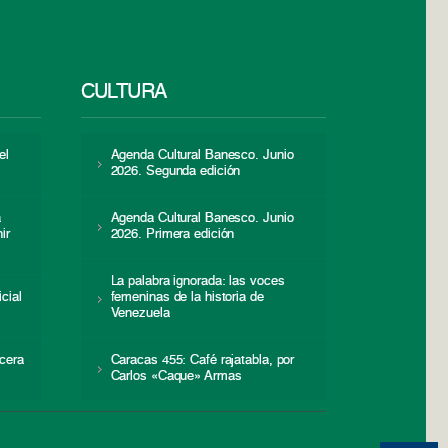
CULTURA
el
Agenda Cultural Banesco. Junio
2026. Segunda edición
a
Agenda Cultural Banesco. Junio
ir
2026. Primera edición
La palabra ignorada: las voces
icial
femeninas de la historia de
s
Venezuela
cera
Caracas 455: Café rajatabla, por
Carlos «Caque» Armas